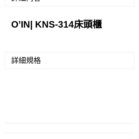
314
床
頭
O’IN| KNS-314床頭櫃
櫃
數
量
詳細規格