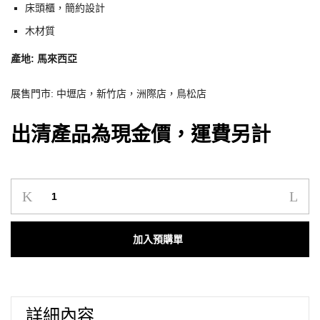
床頭櫃，簡約設計
木材質
產地: 馬來西亞
展售門市: 中壢店，新竹店，洲際店，鳥松店
出清產品為現金價，運費另計
O’IN
北
歐
Add to cart
風
家
具
｜
詳細內容
KNS-