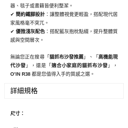
器、毯子或書籍皆便利整潔。
✔
簡約鐵腳設計
：讓整體視覺更輕盈，搭配現代居
家風格毫不突兀。
✔
優雅淺灰配色
：搭配藍灰抱枕點綴，提升整體質
感與空間層次。
無論您正在搜尋「
貓抓布沙發推薦
」、「
高機能現
代沙發
」，還是「
適合小家庭的貓抓布沙發
」，
O’IN R38
都是您值得入手的質感之選。
詳細規格
尺寸：