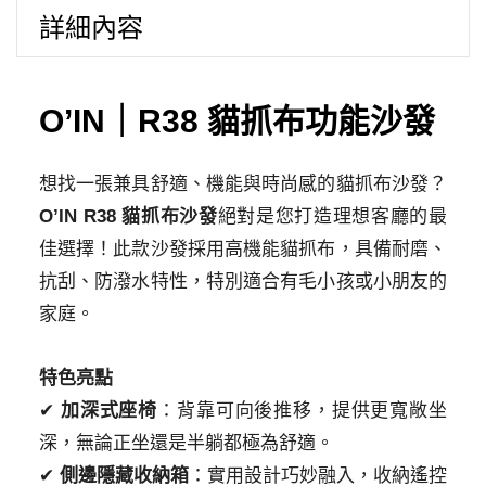
詳細內容
R38
一
字
型
O’IN｜R38 貓抓布功能沙發
貓
抓
想找一張兼具舒適、機能與時尚感的貓抓布沙發？
布
功
O’IN R38 貓抓布沙發
絕對是您打造理想客廳的最
能
佳選擇！此款沙發採用高機能貓抓布，具備耐磨、
沙
抗刮、防潑水特性，特別適合有毛小孩或小朋友的
發
家庭。
數
量
特色亮點
✔
加深式座椅
：背靠可向後推移，提供更寬敞坐
深，無論正坐還是半躺都極為舒適。
✔
側邊隱藏收納箱
：實用設計巧妙融入，收納遙控