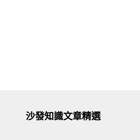
CONTACT US
北部展館
沙發知識文章精選
中部展館
南部展館
東部展館