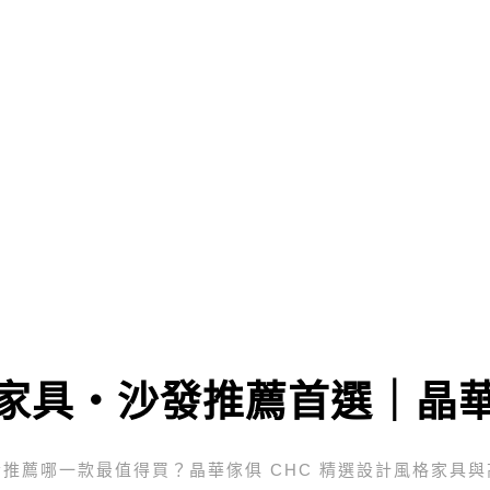
家具・沙發推薦首選｜晶
推薦哪一款最值得買？晶華傢俱 CHC 精選設計風格家具