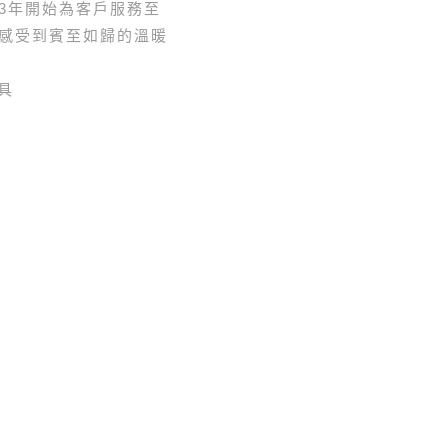
3年開始為客戶服務至
感受到賓至如歸的溫暖
具