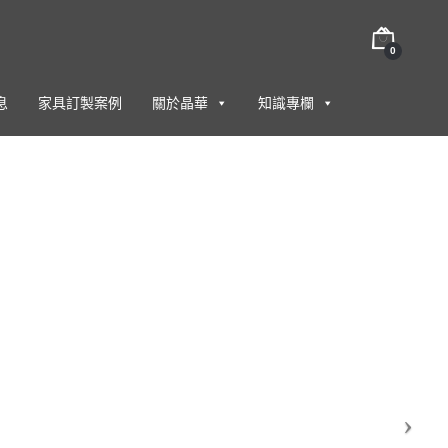
0
息
家具訂製案例
關於晶華
知識專欄