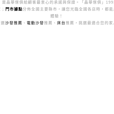
，是晶華傢俱給顧客最衷心的承諾與保證。「晶華傢俱」199
家；
門市據點
分佈全國主要縣市，讓您光臨全國各店時，都能
體驗！
精選
沙發推薦
、
電動沙發
推薦、
床台
推薦，挑選最適合您的家