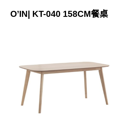
158cm
餐
O’IN| KT-040 158CM餐桌
桌
數
量