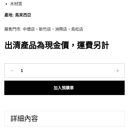
木材質
產地: 馬來西亞
展售門市: 中壢店，新竹店，洲際店，鳥松店
出清產品為現金價，運費另計
O’IN
北
歐
Add to cart
風
家
具
｜
詳細內容
KT-
040