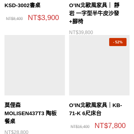
KSD-3002書桌
O’IN北歐風家具｜ 靜
岩 一字型半牛皮沙發
NT$
3,900
NT$
8,400
+腳椅
NT$
39,800
-
52%
莫俚森
O’IN北歐風家具｜KB-
MOLISEN437T3 陶板
71-K 6尺床台
餐桌
NT$
7,800
NT$
16,400
NT$
28,800