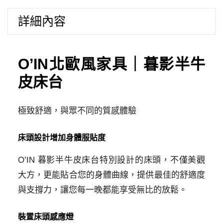
｜
詳細內容
暮
影
半
牛
O’IN北歐風家具｜暮影半牛
皮
皮床台
床
台
(5
極致舒適，與眾不同的質感體驗
尺)
數
床頭設計增加身體服貼度
量
O’IN 暮影半牛皮床台特別設計的床頭，不僅美觀
大方，更能貼合您的身體曲線，提供最佳的舒適度
與支撐力，讓您每一晚都能享受無比的放鬆。
裝置床頭感應燈