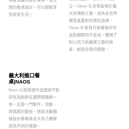
得最溫馨的設計餐桌。省空
立。Oliver B.非常紮根於義
間的餐桌設計，可以輕鬆享
大利傳統工藝，成為全世界
受居家生活。
備受喜愛和欣賞的品牌。
Oliver B.家具代表著每件作
品對細節的不妥協，體現了
耐心努力和嚴謹工藝的故
事，創造永恆的價值。
義大利進口餐
桌|NAOS
Naos 以高質感作品透過不斷
研究及創新在國際間獨樹一
格。這是一門製作，流動，
與情感的藝術。透過活動機
械設計將餐桌及大茶几轉變
成為不同的樣貌。