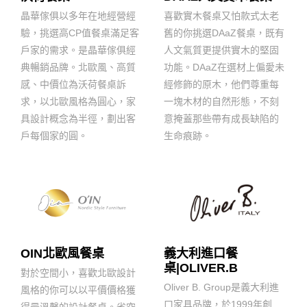
晶華傢俱以多年在地經營經
喜歡實木餐桌又怕款式太老
驗，挑選高CP值餐桌滿足客
舊的你挑選DAaZ餐桌，既有
戶家的需求。是晶華傢俱經
人文氣質更提供實木的堅固
典暢銷品牌。北歐風、高質
功能。DAaZ在選材上偏愛未
感、中價位為沃荷餐桌訴
經修飾的原木，他們尊重每
求，以北歐風格為圓心，家
一塊木材的自然形態，不刻
具設計概念為半徑，劃出客
意掩蓋那些帶有成長缺陷的
戶每個家的圓。
生命痕跡。
OIN北歐風餐桌
義大利進口餐
桌|OLIVER.B
對於空間小，喜歡北歐設計
Oliver B. Group是義大利進
風格的你可以以平價價格獲
口家具品牌，於1999年創