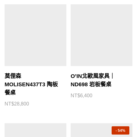
莫俚森
O’IN北歐風家具｜
MOLISEN437T3 陶板
ND698 岩板餐桌
餐桌
NT$
6,400
NT$
28,800
-
54%