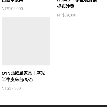
白蠟木餐桌
R3945 一字型功能貓
抓布沙發
NT$
105,000
NT$
39,800
O’IN北歐風家具｜序光
半牛皮床台(5尺)
NT$
17,800