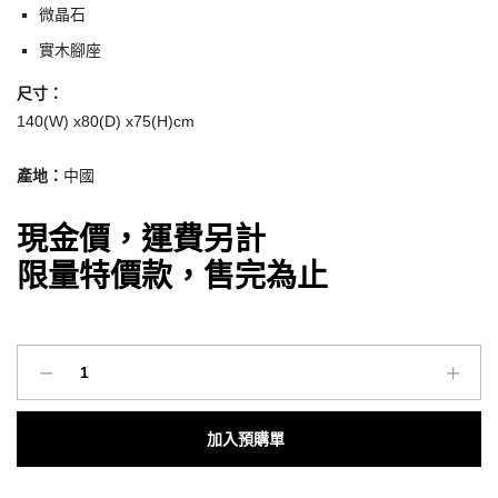
微晶石
實木腳座
尺寸：
140(W) x80(D) x75(H)cm
產地：
中國
現金價，運費另計
限量特價款，售完為止
O’IN
北
歐
Add to cart
風
家
具