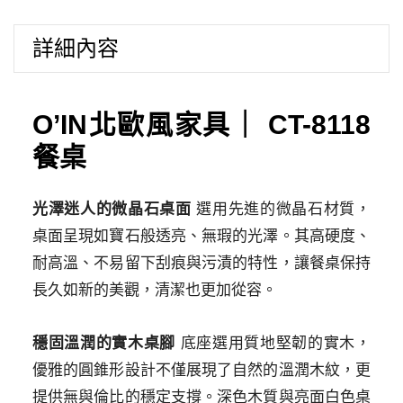
｜
詳細內容
CT-
8118
餐
桌
O’IN北歐風家具｜ CT-8118
數
餐桌
量
光澤迷人的微晶石桌面
選用先進的微晶石材質，
桌面呈現如寶石般透亮、
無瑕的光澤。
其高硬度、
耐高溫、
不易留下刮痕與污漬的特性，
讓餐桌保持
長久如新的美觀，
清潔也更加從容。
穩固溫潤的實木桌腳
底座選用質地堅韌的實木，
優雅的圓錐形設計不僅展現了自然的溫潤木紋，
更
提供無與倫比的穩定支撐。
深色木質與亮面白色桌