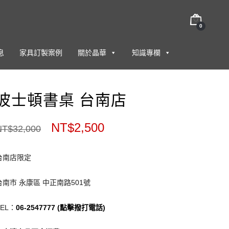
0
息
家具訂製案例
關於晶華
知識專欄
波士頓書桌 台南店
NT$
2,500
NT$
32,000
台南店限定
台南市 永康區 中正南路501號
TEL：
06-2547777 (點擊撥打電話)