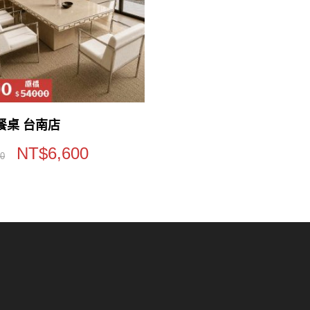
7餐桌 台南店
NT$
6,600
00