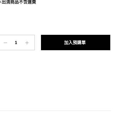
＊出清商品不含運費
波
Add to cart
士
頓
書
桌
台
南
店
數
量