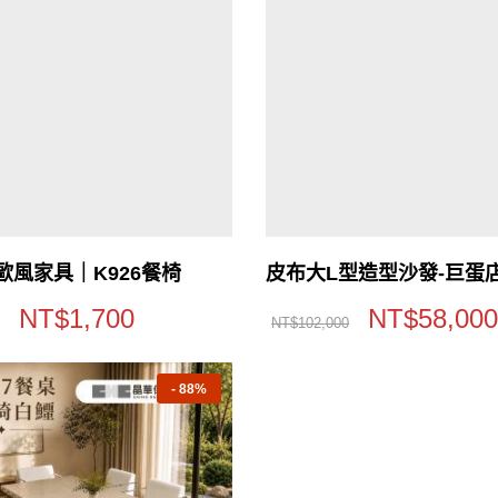
北歐風家具｜K926餐椅
皮布大L型造型沙發-巨蛋
NT$
1,700
NT$
58,000
NT$
102,000
-
88%