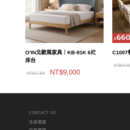
O’IN北歐風家具｜KB-91K 6尺
C100
床台
NT$
54,0
NT$
9,000
NT$
19,300
CONTACT US
北部展館