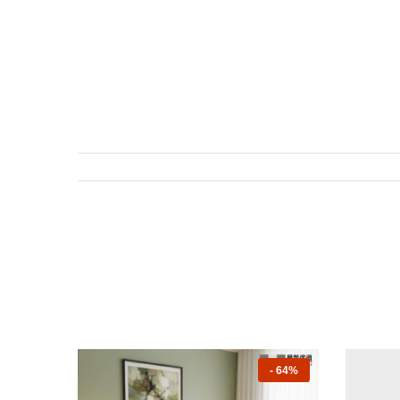
-
64%