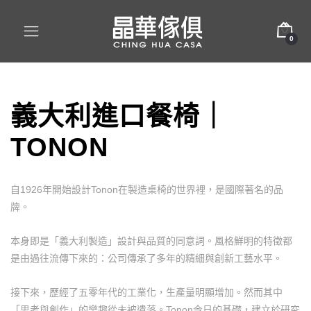
0
義大利進口餐椅｜
TONON
自1926年開始設計Tonon在製造桌椅的世界裡，是國際著名的品
牌。
本身即是「義大利製造」設計與品質的同意詞。風格鮮明的特徵都
是由過往流傳下來的：公司傳承了多年的精細與創新工藝水平。
接下來，歷經了五零年代的工業化，生產量明顯增加。然而其中
「思考與創作」的樂趣從未被遺落。Tonon今日的基礎，建立於研究