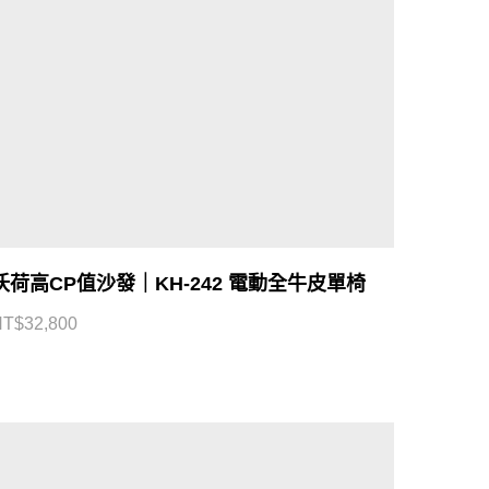
沃荷高CP值沙發｜KH-242 電動全牛皮單椅
NT$
32,800