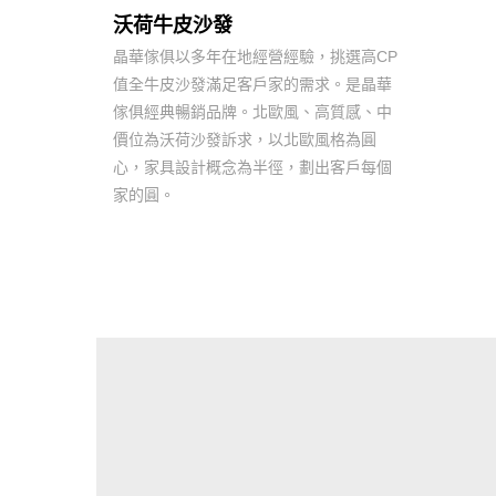
沃荷牛皮沙發
晶華傢俱以多年在地經營經驗，挑選高CP
值全牛皮沙發滿足客戶家的需求。是晶華
傢俱經典暢銷品牌。北歐風、高質感、中
價位為沃荷沙發訴求，以北歐風格為圓
心，家具設計概念為半徑，劃出客戶每個
家的圓。