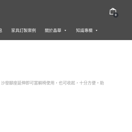
0
息
家具訂製案例
關於晶華
知識專欄
，沙發腳座延伸即可當躺椅使用，也可收起，十分方便。助