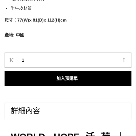
半牛皮材質
尺寸：77(W)x 81(D)x 112(H)cm
產地: 中國
Lauren
半
牛
Add to cart
電
動
單
椅
詳細內容
數
量