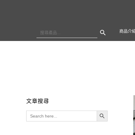
Search Button
Search
商品介
for:
文章搜尋
Search Button
Search
for: