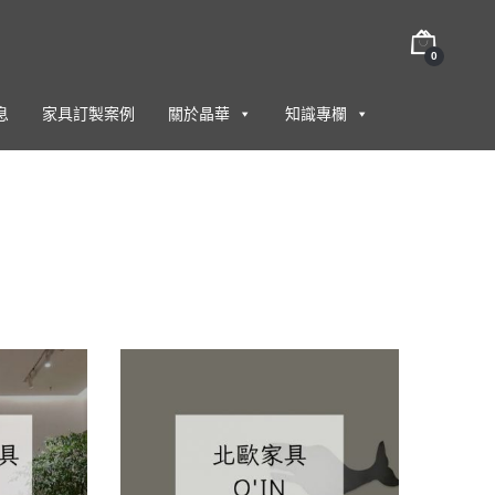
0
息
家具訂製案例
關於晶華
知識專欄