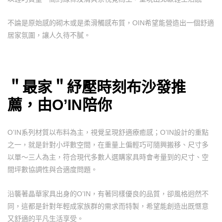
不論是原始感的砌木或是柔滑觸感布質，OIN希望能營造出一個舒適
居家氛圍，讓人久待不膩。
＂最家＂紓壓時刻布沙發推
薦，由O’IN陪你
O’IN系列材質以布料為主，視覺呈現舒適療癒感；O’IN設計的重點
之一，就是針對小坪數空間，在重量上偏輕巧可隨興搬移、尺寸多
以單～三人為主，符合現代多數人選購家具時會考量到的尺寸、空
間坪數協調性與合適度問題。
沿襲著晶華家具出身的O’IN，有著同樣優良的品質，卻風格迥然不
同，這都是針對年輕成家族群的需求而特製，希望能創造出既愜意
又舒適的平凡生活享受。