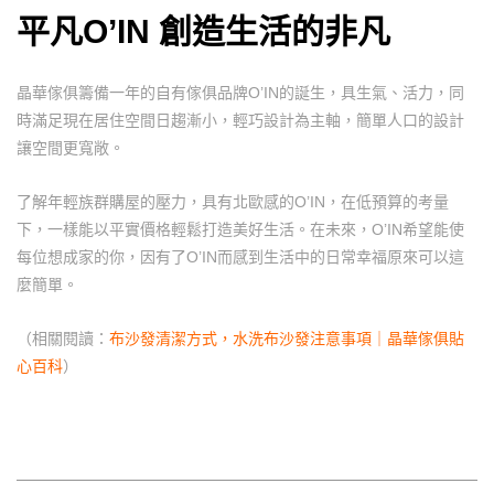
平凡O’IN 創造生活的非凡
晶華傢俱籌備一年的自有傢俱品牌O’IN的誕生，具生氣、活力，同
時滿足現在居住空間日趨漸小，輕巧設計為主軸，簡單人口的設計
讓空間更寬敞。
了解年輕族群購屋的壓力，具有北歐感的O’IN，在低預算的考量
下，一樣能以平實價格輕鬆打造美好生活。在未來，O’IN希望能使
每位想成家的你，因有了O’IN而感到生活中的日常幸福原來可以這
麼簡單。
（相關閱讀：
布沙發清潔方式，水洗布沙發注意事項｜晶華傢俱貼
心百科
）