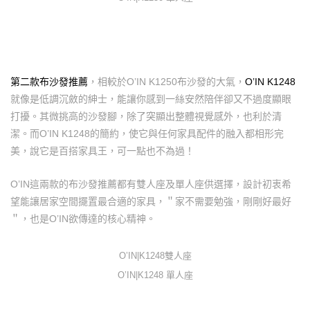
第二款布沙發推薦
，相較於O’IN K1250布沙發的大氣，
O’IN K1248
就像是低調沉斂的紳士，能讓你感到一絲安然陪伴卻又不過度顯眼
打擾。其微挑高的沙發腳，除了突顯出整體視覺感外，也利於清
潔。而O’IN K1248的簡約，使它與任何家具配件的融入都相形完
美，說它是百搭家具王，可一點也不為過！
O’IN這兩款的布沙發推薦都有雙人座及單人座供選擇，設計初衷希
望能讓居家空間擺置最合適的家具，＂家不需要勉強，剛剛好最好
＂，也是O’IN欲傳達的核心精神。
O’IN|K1248雙人座
O’IN|K1248 單人座