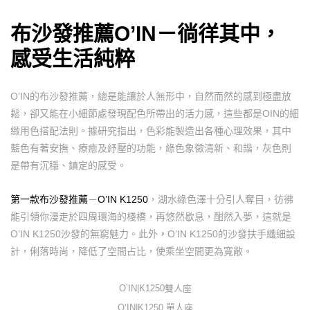
布沙發推薦O’IN
－
徜徉其中，
感受生活純粹
O’IN的布沙發推薦，總是能讓於人無形中，自然而然的感到極盡放
鬆，卻又能在小細節處發現配色所帶出的活力感，這些都是OIN的細
緻用色搭配法則。據研究指出，色彩能製造出各種心理效果，其中
藍色有著安撫、療癒及紓壓的功能，綠色象徵清新、和諧，灰色則
是帶有沉穩、鎮定的感受。
第一款布沙發推薦
－
O’IN K1250
，湖水綠色澤十分引人奪目，彷彿
能引領你漫走於四周環海的棧橋，再悠然歇息，酣然入夢，這就是
O’IN K1250沙發的無窮魅力。此外
，
O’IN K1250的沙發扶手纖細設
計，俐落時尚，降低了空間占比，使乘坐空間更為寬敞。
O’IN|K1250雙人座
O’IN|K1250 單人座