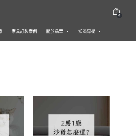
0
息
家具訂製案例
關於晶華
知識專欄