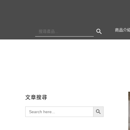
Search Button
Search
商品介
for:
文章搜尋
Search Button
Search
for: