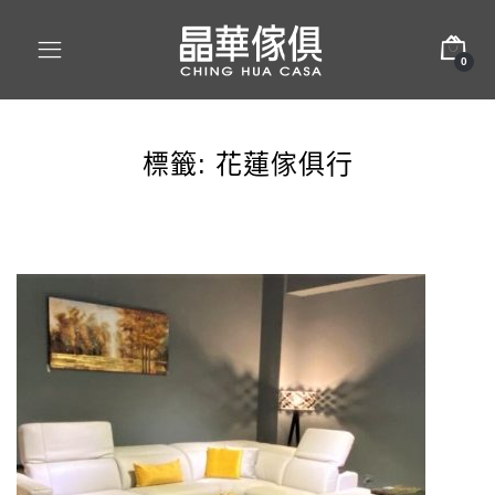
0
標籤:
花蓮傢俱行