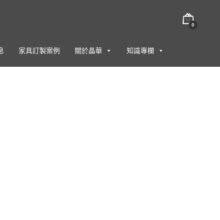
0
息
家具訂製案例
關於晶華
知識專欄