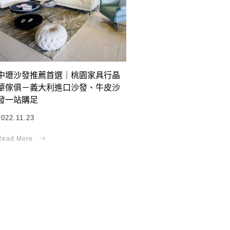
中壢沙發推薦首選｜桃園家具行晶
華傢俱－義大利進口沙發、牛皮沙
發一站購足
2022.11.23