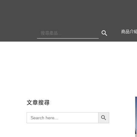
Search Button
Search
商品介
for:
文章搜尋
Search Button
Search
for: