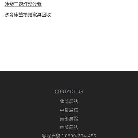
沙發工廠訂製沙發
沙發床墊損毀家具回收
CONTACT US
北部展館
中部展館
南部展館
東部展館
客服專線：
0800-334-455