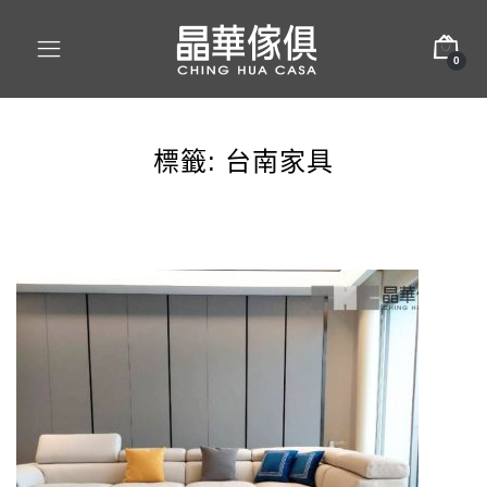
0
標籤:
台南家具