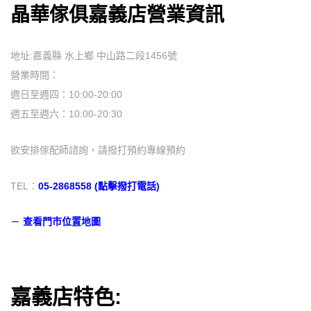
晶華傢俱嘉義店營業資訊
地址:嘉義縣 水上鄉 中山路二段1456號
營業時間：
週日至週四：10:00-20:00
週五至週六：10:00-20:30
欲安排傢配師諮詢，請撥打預約專線預約
TEL：
05-2868558 (點擊撥打電話)
－
查看門市位置地圖
嘉義店特色: