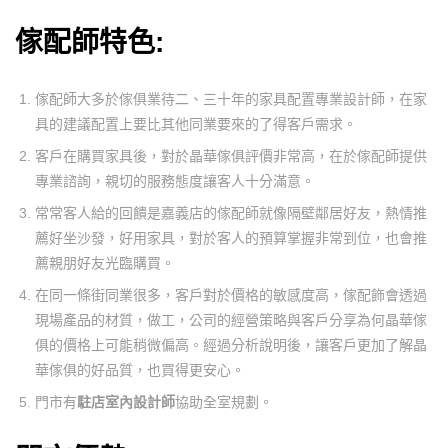
傢配師特色
:
傢配師大多於傢俱業待二、三十年的家具配置專業設計師，在家
具的建議配置上要比其他同業要來的了得客戶需求。
客戶在購買家具後，對於晶華傢俱評價非常高，在於傢配師提供
專業諮詢，親切的服務態度讓客人十分滿意。
常常客人給的回饋是嘉義店的傢配師就像隔壁鄰居好友，熱情推
薦好坐沙發，好用家具，對於客人的預算掌握非常到位，也會推
薦親朋好友光臨購買。
在同一條街同業很多，客戶對於價格的敏感度高，傢配飾會透過
現場產品的材質，做工，公司的經營策略與客戶分享為何晶華傢
俱的價格上可能稍微偏高。經過分析說明後，讓客戶更加了解晶
華傢俱的好品質，也買得更安心。
門市有
駐店室內設計師
協助全室規劃。