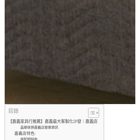
目錄
【嘉義家具行推薦】嘉義最大客製化沙發｜嘉義店
晶華傢俱嘉義店營業資訊
嘉義店特色:
傢配師特色: