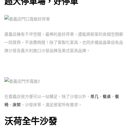
超大停車場，好停車
嘉義店擁有千坪空間，最棒的是好停車，還能將新家的各個空間都
一同買齊，不浪費時間！除了客製化家具，也同步擺設晶華自有品
牌沙發及義大利進口沙發品牌及美式家具品牌。
在嘉義店很方便可以一站購足，除了沙發以外，
茶几
，
餐桌
，
餐
椅
，
床架
，沙發床等，滿足居家所有需求。
沃荷全牛沙發