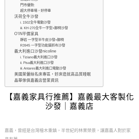
門市優勢:
超大停車場，好停車
沃荷全牛沙發
i. 1502全牛電動沙發
iii. KH-270全牛一字型+腳椅沙發
O’IN平價家具
靜岩 一字型半牛皮沙發+腳椅
R3945 一字型功能貓抓布沙發
義大利進口沙發nicoline
i. Tiziano義大利進口沙發
ii. Pisa義大利進口沙發
iii. Antares義大利進口電動沙發
美國萊儷絲名床專區，好床造就高品質睡眠
晶華傢俱嘉義店營業資訊
【嘉義家具行推薦】嘉義最大客製化
沙發｜嘉義店
嘉義，曾經是台灣檜木重鎮，半世紀的林業榮景，讓嘉義人對於家
具有著