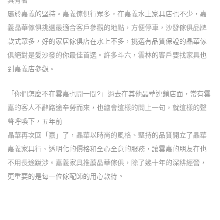
屬於嘉義的堅持。嘉義傢俱行眾多，在嘉義水上家具店也不少，嘉
義晶華傢俱挑選最適合客戶參觀的地點，方便停車，沙發傢俱品牌
款式眾多，好的家居傢俱店在水上不多，挑選有品質保證的晶華傢
俱絕對是愛沙發的你最佳首選。許多斗六，雲林的客戶要找家具也
到嘉義店參觀。
「你們怎麼不在雲嘉也開一間?」過去在其他晶華連鎖店面，常有雲
嘉的客人不辭路途辛勞而來，也總會這樣的問上一句，就這樣的聲
聲呼喚下，五年前
晶華再次回「嘉」了，晶華以時尚的風格、堅持的品質
開立了晶華
嘉義家具行
、透明化的價格和全心全意的服務，讓雲嘉的朋友在也
不用長途跋涉。嘉義家具推薦晶華傢俱，除了幾十年的深耕經營，
更重要的是每一位傢配師的用心款待。