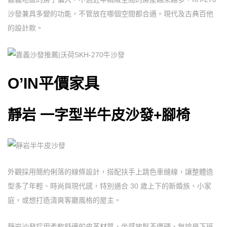
沙發兼具多變的功能，不管放在哪個空間都合適。現代及古典百他
的設計款。
O’IN平價家具
靜岩 一字型半牛皮沙發+腳椅
外觀採用簡約俐落的線條設計，搭配扶手上跳色車縫線，讓整體造
型多了年輕、時尚與現代感，特別適合 30 歲上下的新婚族、小家
庭，或想打造清爽客廳風格的屋主。
靜岩沙發採用柔軟舒適的皮革材質，坐感放鬆不僵硬，無論是下班