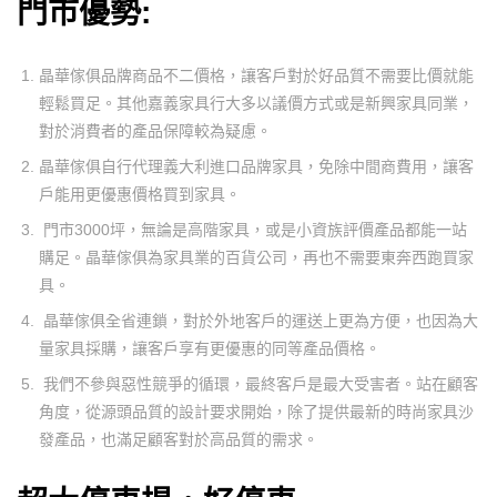
門市優勢
:
晶華傢俱品牌商品不二價格，讓客戶對於好品質不需要比價就能
輕鬆買足。其他嘉義家具行大多以議價方式或是新興家具同業，
對於消費者的產品保障較為疑慮。
晶華傢俱自行代理義大利進口品牌家具，免除中間商費用，讓客
戶能用更優惠價格買到家具。
門市3000坪，無論是高階家具，或是小資族評價產品都能一站
購足。晶華傢俱為家具業的百貨公司，再也不需要東奔西跑買家
具。
晶華傢俱全省連鎖，對於外地客戶的運送上更為方便，也因為大
量家具採購，讓客戶享有更優惠的同等產品價格。
我們不參與惡性競爭的循環，最終客戶是最大受害者。站在顧客
角度，從源頭品質的設計要求開始，除了提供最新的時尚家具沙
發產品，也滿足顧客對於高品質的需求。