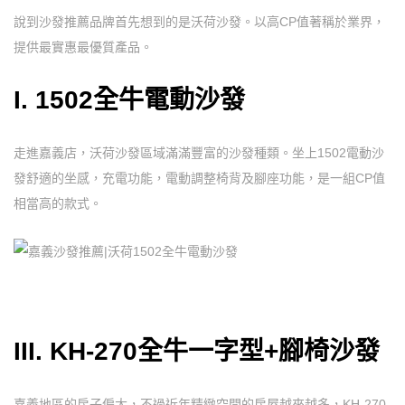
說到沙發推薦品牌首先想到的是沃荷沙發。以高CP值著稱於業界，
提供最實惠最優質產品。
I. 1502全牛電動沙發
走進嘉義店，沃荷沙發區域滿滿豐富的沙發種類。坐上1502電動沙
發舒適的坐感，充電功能，電動調整椅背及腳座功能，是一組CP值
相當高的款式。
III. KH-270全牛一字型+腳椅沙發
嘉義地區的房子偏大，不過近年精緻空間的房屋越來越多，KH-270