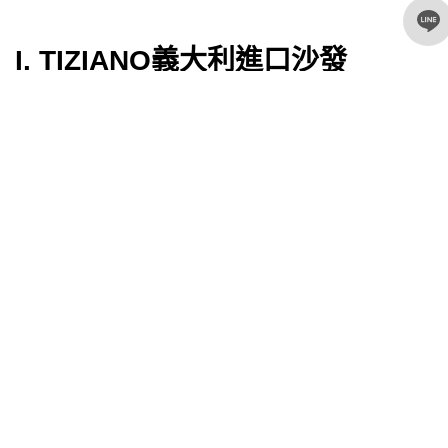
I. TIZIANO義大利進口沙發
Tiziano義大利進口沙發在嘉義地區算是較少見的樣式。原裝進口，
要比台灣訂製的沙發都要實惠，嘉義店提供全系列最佳產品提供客
戶全室家具的配備。
II. PISA義大利進口沙發
Pisa義大利進口沙發最驚豔的是Q彈坐感，久坐沙發也不累，還有可
調整背高的頭枕滿足每位家人的需要。不管是主人位或是貴妃的部
分皆有可調頭枕，十分貼心。