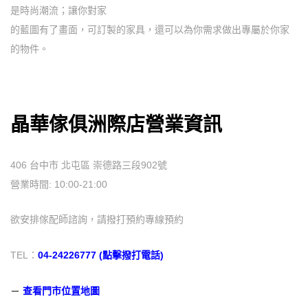
是時尚潮流；讓你對家
的藍圖有了畫面，可訂製的家具，還可以為你需求做出專屬於你家
的物件。
晶華傢俱洲際店營業資訊
406 台中市 北屯區 崇德路三段902號
營業時間: 10:00-21:00
欲安排傢配師諮詢，請撥打預約專線預約
TEL：
04-24226777 (點擊撥打電話)
－
查看門市位置地圖