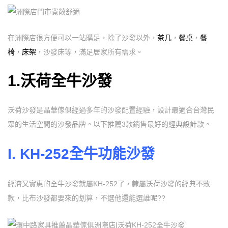
在洲際店很方便可以一站購足，除了沙發以外，
茶几
，
餐桌
，
餐
椅
，
床架
，沙發床等，滿足居家所有需求。
1.沃荷全牛沙發
沃荷沙發是晶華傢俱經過多年的沙發配置經驗，設計最適合台灣民
眾的生活空間的沙發品牌。以下推薦3款銷售最好的經典設計款。
I. KH-252
全牛功能沙發
經濟又實惠的全牛沙發就屬KH-252了，隸屬沃荷沙發的經典不敗
款，比布沙發都要來的划算，不選他還能選誰呢??