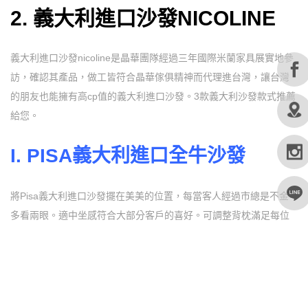
2.
義大利進口沙發NICOLINE
義大利進口沙發nicoline是晶華團隊經過三年國際米蘭家具展實地參
訪，確認其產品，做工皆符合晶華傢俱精神而代理進台灣，讓台灣
的朋友也能擁有高cp值的義大利進口沙發。3款義大利沙發款式推薦
給您。
I. PISA
義大利進口全牛沙發
將Pisa義大利進口沙發擺在美美的位置，每當客人經過市總是不金
多看兩眼。適中坐感符合大部分客戶的喜好。可調整背枕滿足每位
家人的需要。