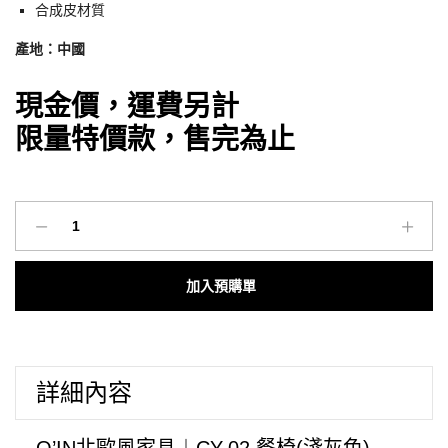
合成皮材質
產地：中國
現金價，運費另計
限量特價款，售完為止
O’IN
北
歐
Add to cart
風
家
具
｜
詳細內容
CY-
02
餐