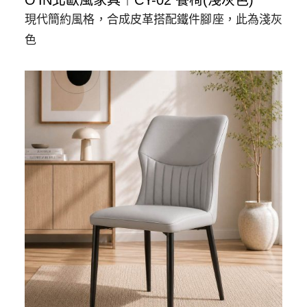
O’IN北歐風家具︱CY-02 餐椅(淺灰色)
椅
現代簡約風格，合成皮革搭配鐵件腳座，此為淺灰
(淺
色
灰
色)
數
量