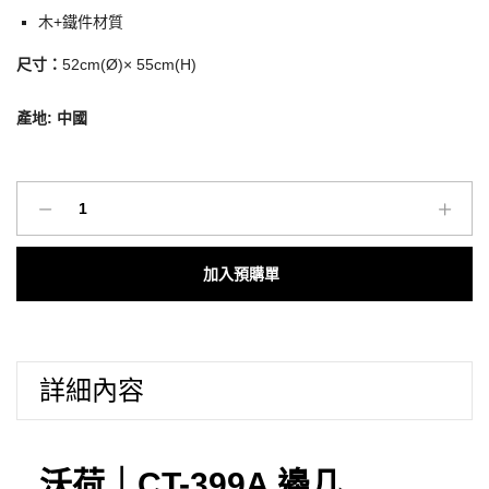
木+鐵件材質
尺寸：
52cm(Ø)× 55cm(H)
產地: 中國
沃
荷
高
Add to cart
CP
值
家
具
詳細內容
｜
CT-
399A
邊
沃荷｜CT-399A 邊几