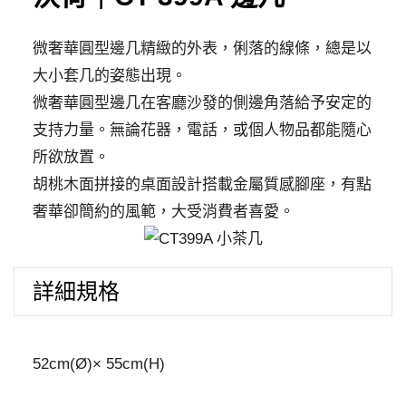
几
數
微奢華圓型邊几精緻的外表，俐落的線條，總是以
量
大小套几的姿態出現。
微奢華圓型邊几在客廳沙發的側邊角落給予安定的
支持力量。無論花器，電話，或個人物品都能隨心
所欲放置。
胡桃木面拼接的桌面設計搭載金屬質感腳座，有點
奢華卻簡約的風範，大受消費者喜愛。
詳細規格
52cm(Ø)× 55cm(H)