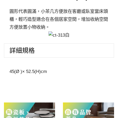
(白)
圓形代表圓滿，小茶几方便放在客廳或臥室當床頭
數
量
櫃，輕巧造型適合在各個居家空間，增加收納空間
方便放置小物收納。
詳細規格
45(Ø )× 52.5(H)cm