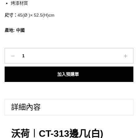
烤漆材質
尺寸：
45(Ø )× 52.5(H)cm
產地: 中國
沃
荷
高
Add to cart
CP
值
家
具
詳細內容
｜
CT-
313
邊
沃荷︱CT-313邊几(白)
几