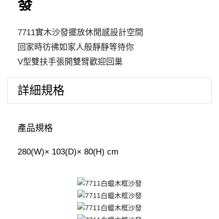
發
發
數
量
7711實木沙發擺放休閒感設計空間
回家時彷彿如家人般靜靜等待你
V型雙扶手張開雙臂歡迎回巢
詳細規格
產品規格
280(W)× 103(D)× 80(H) cm