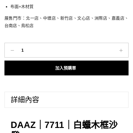
布面+木材質
展售門市：北一店、中壢店、新竹店、文心店、洲際店、嘉義店、
台南店、鳥松店
DAaZ
實
木
Add to cart
家
具
｜
7711
詳細內容
白
蠟
木
框
DAAZ｜7711｜白蠟木框沙
沙