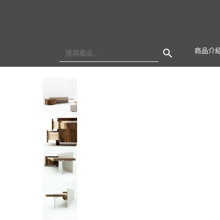
Search Button
Search
商品介
for: