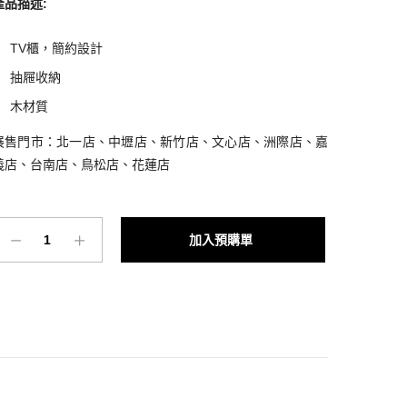
產品描述
:
TV櫃，簡約設計
抽屜收納
木材質
展售門市：北一店、中壢店、新竹店、文心店、洲際店、嘉
義店、台南店、鳥松店、花蓮店
DAaZ
Add to cart
實
木
家
具
｜
1301
合