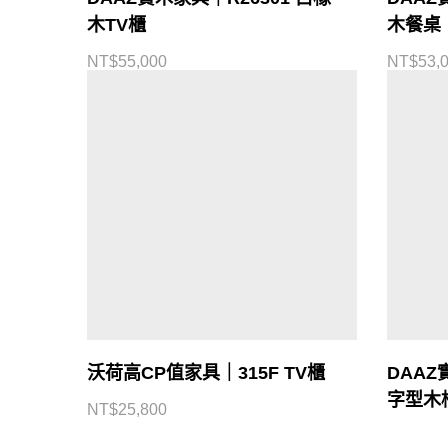
木TV櫃
木餐桌
NT$
55,000
NT$
53,
CONTACT US
北部展館
中部展館
南部展館
東部展館
客服專線：
0800-334-455
沃荷高CP值家具｜315F TV櫃
DAAZ
聯絡客服
字型木
NT$
25,800