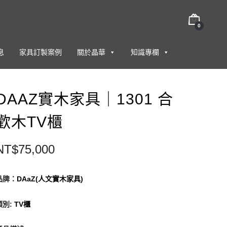
0
息
家具訂製案例
關於晶華
知識專欄
DAAZ實木家具｜1301 合
歡木TV櫃
NT$
75,000
品牌：
DAaZ(人文實木家具)
類別
:
TV櫃