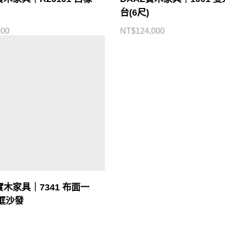
台(6尺)
000
NT$
124,000
實木家具｜7341 布面一
框沙發