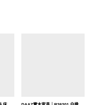
雙人床
DAAZ實木家具｜R26201 白橡