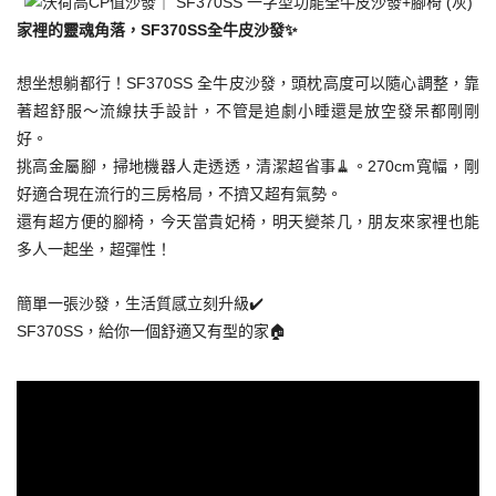
家裡的靈魂角落，SF370SS全牛皮沙發✨
想坐想躺都行！SF370SS 全牛皮沙發，頭枕高度可以隨心調整，靠
著超舒服～流線扶手設計，不管是追劇小睡還是放空發呆都剛剛
好。
挑高金屬腳，掃地機器人走透透，清潔超省事🧹。270cm寬幅，剛
好適合現在流行的三房格局，不擠又超有氣勢。
還有超方便的腳椅，今天當貴妃椅，明天變茶几，朋友來家裡也能
多人一起坐，超彈性！
簡單一張沙發，生活質感立刻升級✔️
SF370SS，給你一個舒適又有型的家🏠