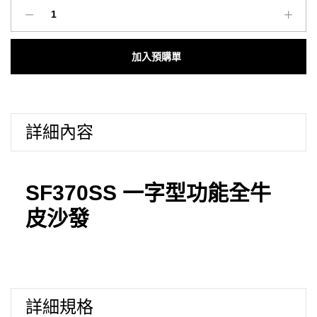
沃
荷
高
Add to cart
CP
值
沙
發
詳細內容
｜
SF370SS
一
字
SF370SS 一字型功能全牛
型
皮沙發
功
能
全
牛
皮
詳細規格
沙