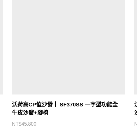
沃荷高CP值沙發｜ SF370SS 一字型功能全
牛皮沙發+腳椅
NT$
45,800