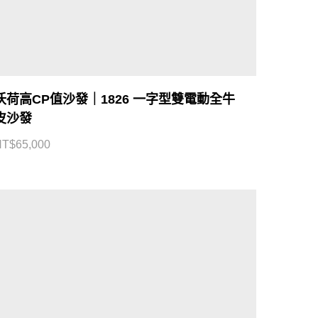
沃荷高CP值沙發｜1826 一字型雙電動全牛
皮沙發
NT$
65,000