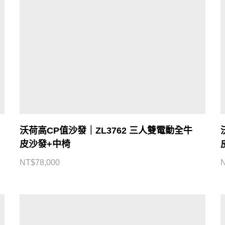
沃荷高CP值沙發｜ZL3762 三人雙電動全牛
皮沙發+中椅
NT$
78,000