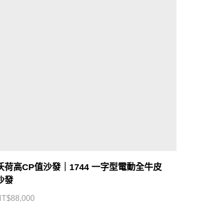
沃荷高CP值沙發｜1744 一字型電動全牛皮
沙發
NT$
88,000