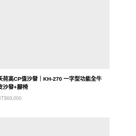
沃荷高CP值沙發｜KH-270 一字型功能全牛
皮沙發+腳椅
NT$
68,000