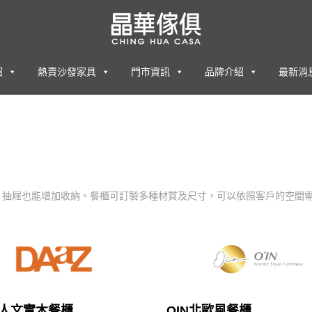
紹
熱賣沙發家具
門市資訊
品牌介紹
最新消
。抽屜也能增加收納。餐櫃可訂製多種材質及尺寸，可以依照客戶的空間
Z人文實木餐櫃
OIN北歐風餐櫃