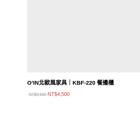
O’IN北歐風家具｜KBF-220 餐邊櫃
CONTACT US
NT$
4,500
NT$
9,600
北部展館
中部展館
南部展館
東部展館
客服專線：
0800-334-455