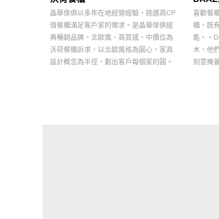
晶華傢俱以多年在地經營經驗，挑選高CP
喜歡餐櫃
值餐櫃滿足客戶家的需求。是晶華傢俱經
櫃，既
典暢銷品牌。北歐風、高質感、中價位為
能。。D
沃荷餐櫃訴求，以北歐風格為圓心，家具
木，他
設計概念為半徑，劃出客戶每個家的圓。
刻意掩