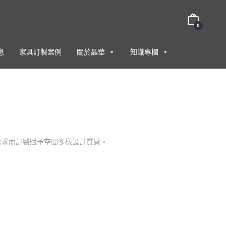
0
息
家具訂製案例
關於晶華
知識專欄
需求而訂製賦予空間多樣設計質感。