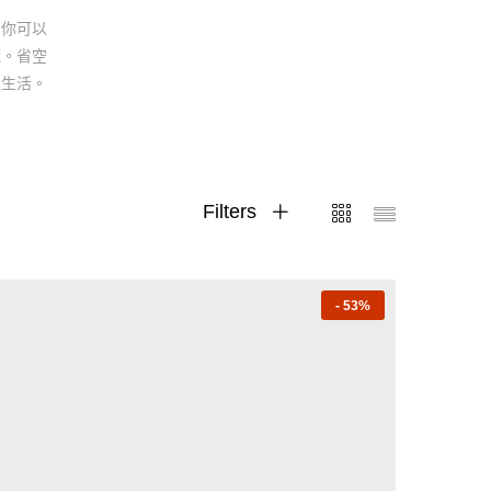
的你可以
櫃。省空
家生活。
Filters
-
53%