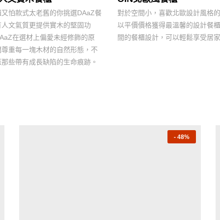
又怕款式太老舊的你挑選DAaZ餐
對於空間小，喜歡北歐設計風格
有人文氣質更提供實木的堅固功
以平價價格獲得最溫馨的設計餐
AaZ在選材上偏愛未經修飾的原
間的餐櫃設計，可以輕鬆享受居
們尊重每一塊木材的自然形態，不
蓋那些帶有成長缺陷的生命痕跡。
-
48%