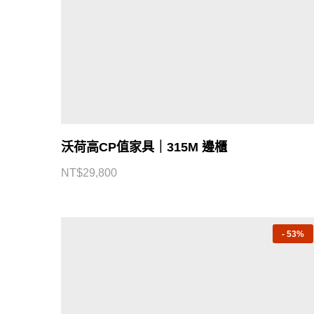
沃荷高CP值家具｜315M 邊櫃
NT$
29,800
-
53%