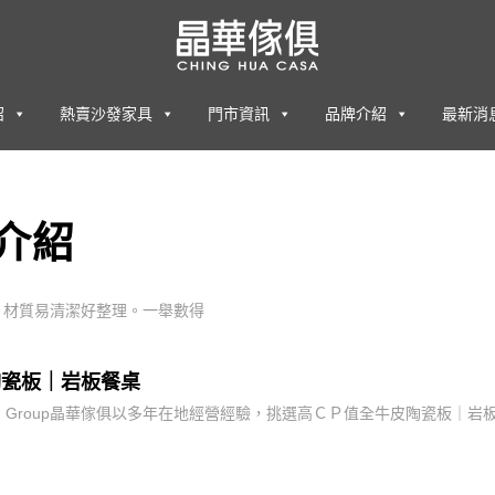
紹
熱賣沙發家具
門市資訊
品牌介紹
最新消
介紹
，材質易清潔好整理。一舉數得
陶瓷板｜岩板餐桌
er B. Group晶華傢俱以多年在地經營經驗，挑選高ＣＰ值全牛皮陶瓷