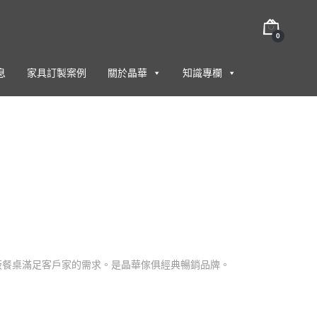
0
息
家具訂製案例
關於晶華
知識專欄
板｜岩板餐桌滿足客戶家的需求。是晶華傢俱經典暢銷品牌。