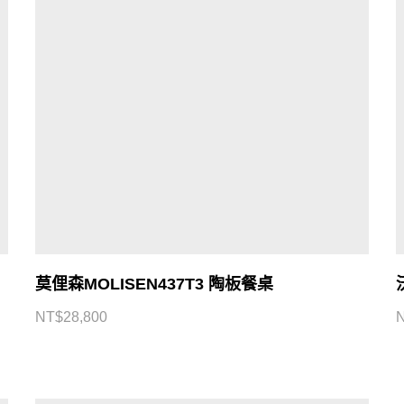
莫俚森MOLISEN437T3 陶板餐桌
NT$
28,800