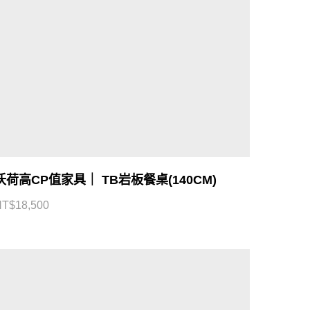
沃荷高CP值家具｜ TB岩板餐桌(140CM)
NT$
18,500