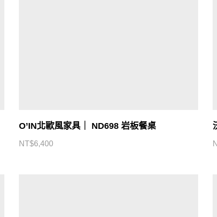
O’IN北歐風家具｜ ND698 岩板餐桌
NT$
6,400