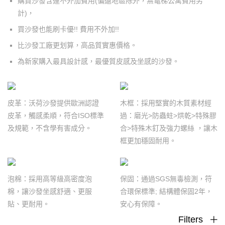
購買沙發含運不外加費用
(
偏遠地區除外，無電梯公寓費用另
計
)
，
買沙發也能刷卡優!! 費用不外加!!
比沙發工廠更划算，高品質實惠價格。
為新家購入最具設計感，最優質皮感及坐感的沙發。
皮革：沃荷沙發提供歐洲認證
木框：採用堅實的木質素材經
皮革，觸感柔順，符合ISO標準
過：磨光>防蟲蛀>烘乾>特殊膠
及規範，不含學有害成分。
合>特殊木釘及強力螺絲 ，讓木
框更加穩固耐用。
泡棉：採用高等級高密度泡
保固：通過SGS無毒檢測，符
棉，讓沙發坐感舒適、更服
合環保標準; 結構體保固2年，
貼、更耐用。
安心有保障。
Filters