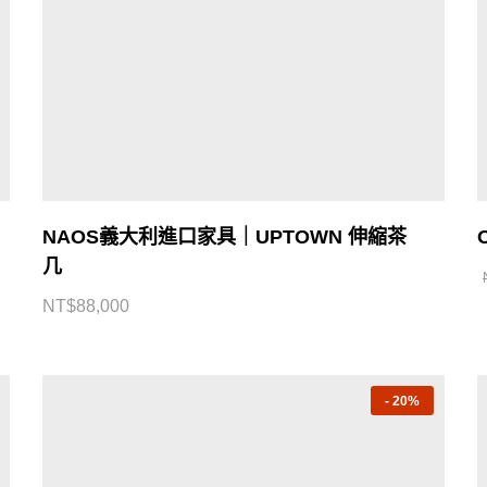
NAOS義大利進口家具｜UPTOWN 伸縮茶
几
NT$
88,000
-
20%