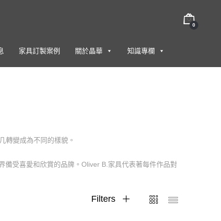
0
息
家具訂製案例
關於晶華
知識專欄
茶几轉變成為不同的樣貌。
為全世界備受喜愛和欣賞的品牌。Oliver B.家具代表著每件作品對
Filters