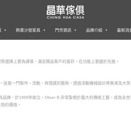
紹
熱賣沙發家具
門市資訊
品牌介紹
最新消
材質選擇上更為謹慎，滿足精品客戶的喜好。在功能上更趨於先進。
一格。這是一門製作，流動，與情感的藝術。透過活動機械設計將餐桌及大
大利進口家具品牌，於1999年創立。Oliver B.非常紮根於義大利傳統工藝，成
永恆的價值。