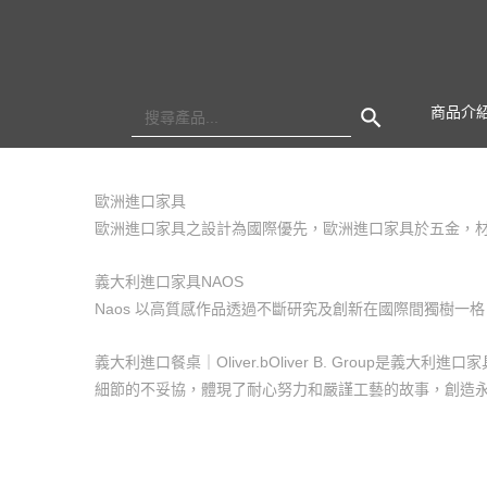
Search Button
Search
商品介
for:
歐洲進口家具
歐洲進口家具之設計為國際優先，歐洲進口家具於五金，
義大利進口家具NAOS
Naos 以高質感作品透過不斷研究及創新在國際間獨樹
義大利進口餐桌｜Oliver.bOliver B. Group是義
細節的不妥協，體現了耐心努力和嚴謹工藝的故事，創造