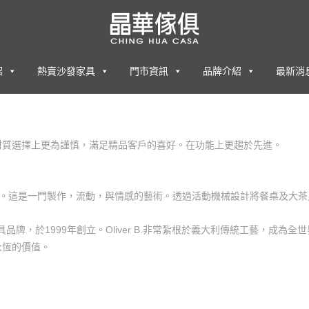
紹
熱賣沙發家具
門市資訊
品牌介紹
最新消
材質選擇上更為謹慎，滿足精品客戶的喜好。在功能上更趨於先進。
一格。這是一門製作，流動，與情感的藝術。透過活動機械設計將餐桌及大
大利進口家具品牌，於1999年創立。Oliver B.非常紮根於義大利傳統工藝，成
永恆的價值。