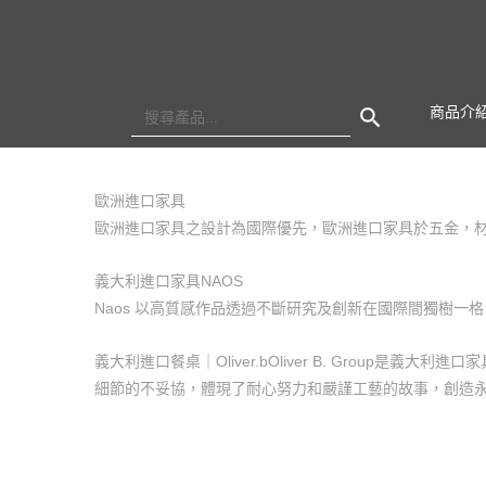
Search Button
Search
商品介
for:
歐洲進口家具
歐洲進口家具之設計為國際優先，歐洲進口家具於五金，
義大利進口家具NAOS
Naos 以高質感作品透過不斷研究及創新在國際間獨樹
義大利進口餐桌｜Oliver.bOliver B. Group是義
細節的不妥協，體現了耐心努力和嚴謹工藝的故事，創造