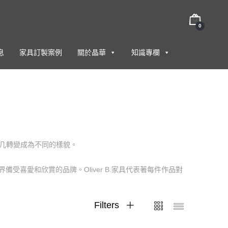
0
息
家具訂製案例
關於晶華
知識專欄
茶几轉變成為不同的樣貌。
為全世界備受喜愛和欣賞的品牌。Oliver B.家具代表著每件作品對
Filters