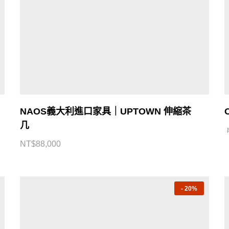
NAOS義大利進口家具｜UPTOWN 伸縮茶
几
NT$
88,000
-
20%