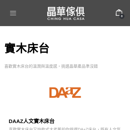
0
實木床台
喜歡實木床台的溫潤與溫度感，挑選晶華產品準沒錯
DAAZ人文實木床台
喜歡實木床台又怕款式太老舊的你挑選DAaZ床台，既有人文氣