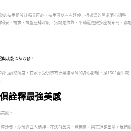
3945沙發的扶手椅設計獨具匠心，扶手可以左右延伸，根據您的需求隨心調整，
同場景、需求，調整座椅深度，無論是依靠、平躺還是變換座椅布局，都
牛電動功能深灰沙發
！
製化調整角度，在家享受彷彿有專業按摩師的身心舒暢，是1502全牛電
俱詮釋最強美感
與美感。
一座沙發，沙發界匠人精神，在沃荷品牌一覽無遺，與其冠冕堂皇，我們