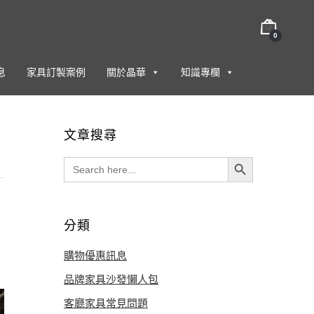
0
息
家具訂製案例
關於晶華
知識專欄
文章搜尋
Search Button
Search
for:
分類
購物優惠訊息
品牌家具沙發懶人包
客廳家具常見問題