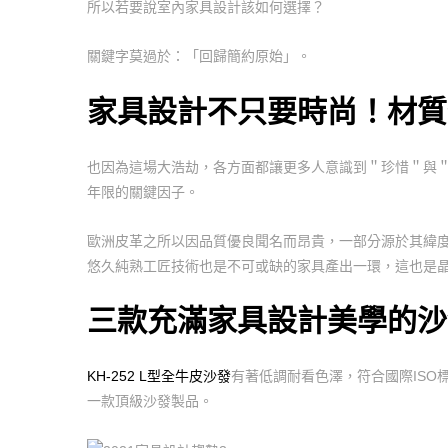
所以若要說室內家具設計該如何選擇？
關鍵字莫過於：「回歸簡約原始」。
家具設計不只要時尚！材質
也因為這場大浩劫，各方面都讓更多人意識到＂珍惜＂與
年限的關鍵因子。
歐洲皮革之所以因品質優良聞名而昂貴，一部分源於其緯
悠久純熟工匠技術也是不可或缺的家具產出一環，這也是
三款充滿家具設計美學的
KH-252 L型全牛皮沙發
有著低調耐看色澤，符合國際IS
一款頂級沙發製品。