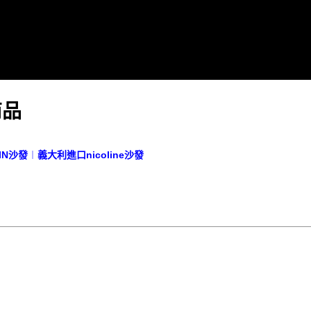
商品
IN沙發
︱
義大利進口nicoline沙發