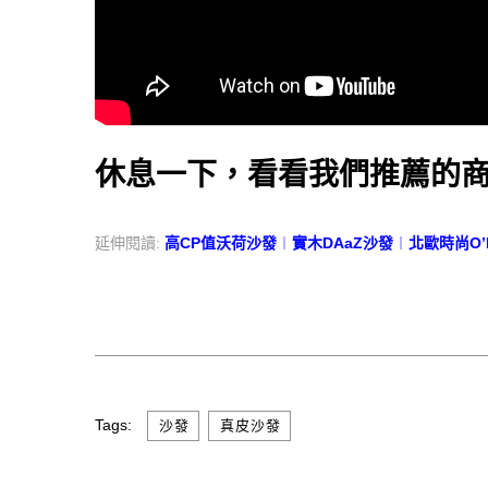
休息一下，看看我們推薦的
延伸閱讀:
高CP值沃荷沙發
︱
實木DAaZ沙發
︱
北歐時尚O’
CONTACT US
北部展館
Tags:
,
沙發
真皮沙發
中部展館
南部展館