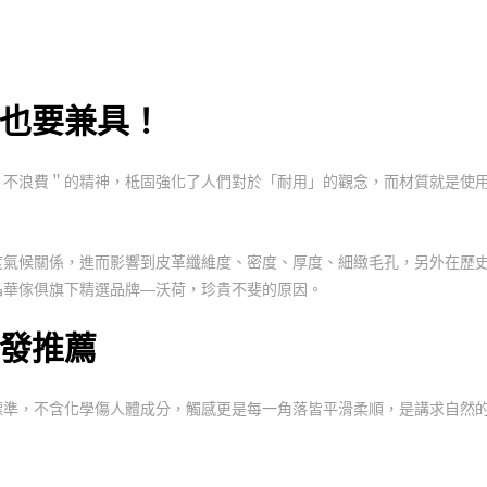
也要兼具！
＂不浪費＂的精神，柢固強化了人們對於「耐用」的觀念，而材質就是使
度氣候關係，進而影響到皮革纖維度、密度、厚度、細緻毛孔，另外在歷
晶華傢俱旗下精選品牌—沃荷，珍貴不斐的原因。
沙發推薦
O標準，不含化學傷人體成分，觸感更是每一角落皆平滑柔順，是講求自然