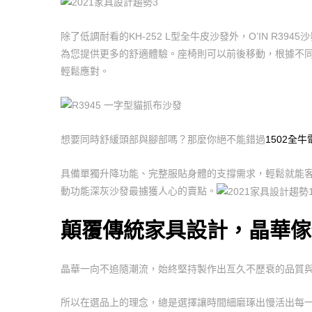
除了低調耐看的KH-252 L型全牛皮沙發外，O’IN R
為您提供更多的舒適體驗。座椅則可以前後移動，根據不
輕鬆應對。
想要同時舒緩頭部與腳部嗎？那麼你絕不能錯過
1502全
具備單獨升降功能、完整服貼身體的支撐需求，輕鬆就能客
動功能深灰沙發最擄獲人心的賣點。
顛覆傳統家具設計，晶華傢
晶華一向不追隨潮流，始終堅持製作出亙久不歷衰的品質
所以在選品上的理念，總是選擇讓時間細磨琢出慢活出每