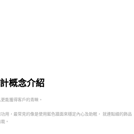
設計概念介紹
具更能獲得客戶的青睞。
功用，最常見的像是使用藍色牆面來穩定內心及助眠， 就連點綴的飾品
植栽。