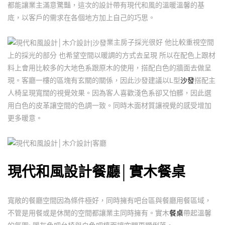
都能讓業主滿意驚豔，這次的設計帶有現代和風的溫暖溫馨的基
底，以客戶的需求在各個地方加上自己的巧思。
業主房子採光很好 他比較重視空間
上的採光的部分 也希望空間以暖調的方式去呈現 所以在配色上跟材
料上會用比較多的大地色系跟原木的使用，搭配白色的牆面去做呈
現。客廳一樓的區塊有玄關的關係，因此沙發建議以L型
沙發
搭配主
人椅呈現寬闊的視覺效果。因為客人喜歡淺色系卻又怕髒，因此選
用白色的皮革讓空間的色調一致。同時木面材質讓視覺的感受增加
更多暖意。
現代和風設計餐廳│實木餐桌
寬敞的餐廳空間因為條件極好，同時擁有吧台區與餐廳用餐區域，
不管是用餐或是休閒的空間都讓業主同時擁有。實木
餐桌
帶起溫馨