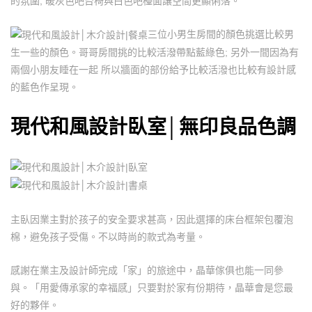
的氛圍; 暖灰色吧台椅與白色吧檯面讓空間更顯俐落。
三位小男生房間的顏色挑選比較男
生一些的顏色。哥哥房間挑的比較活潑帶點藍綠色; 另外一間因為有
兩個小朋友睡在一起 所以牆面的部份給予比較活潑也比較有設計感
的藍色作呈現。
現代和風設計臥室│無印良品色調
主臥因業主對於孩子的安全要求甚高，因此選擇的床台框架包覆泡
棉，避免孩子受傷。不以時尚的款式為考量。
感謝在業主及設計師完成「家」的旅途中，晶華傢俱也能一同參
與。「用愛傳承家的幸福感」只要對於家有份期待，晶華會是您最
好的夥伴。