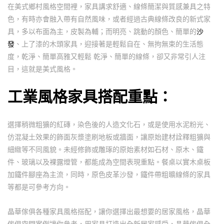
在美式鄉村風格空間裡，家具講求舒適、線條簡潔與質感兼具之特
色，有時亦會融入帶有自然風味，或者經過古典線條改良的新式家
具，多以布面為主，皮製為輔；而明亮、跳動的顏色、簡單的
沙
發
、上了漆的木頭家具，迎接著是輕鬆自在、無拘無束的生活態
度，乾淨、簡單高雅又輕鬆 乾淨、簡單的線條，卻又非常引人注
目，這就是美式風格。
工業風格家具搭配重點：
選擇稍微粗獷的紅磚，染色後的人造文化石，或是使用水泥粉光、
仿混凝土效果的飾面灰漿塗刷地板或牆面，讓原始建材詮釋粗獷與
細緻等不同風貌。未經修飾或雕琢的原始素材如石材、原木、鐵
件、玻璃以及裸露燈管，都能成為空間表現重點。餐桌以實木桌板
加鐵件腳座為主流，同時，原色皮革沙發，鐵件帶粗曠線條的家具
等都是可參考方向。
晶華傢俱各種家具風格搭配，讓你選擇出最想要的居家風格，晶華
傢俱空間案例讓你參考，用家具打造出全新居家感受，晶華傢俱全