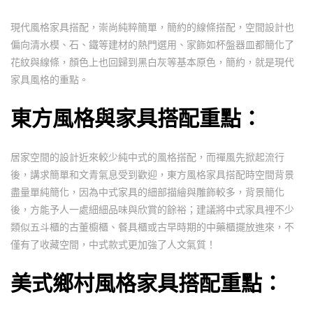
現代風格家具搭配，崇尚純粹簡單，簡約的線條搭配，空間設計也
偏向清水模、石、鐵等建材的熱門選用、家飾如杯盤器皿都簡化了
花紋與線條，顏色上也回歸到黑白灰等基本原色，簡約，就是現代
家具風格的重點。
東方風格與家具搭配重點：
居家空間的設計近來較少純中式的風格搭配，而禪風先掀起流行
後，講求簡單和文青氣息受到歡迎，東方風格家具搭配時空間背景
盡量單純簡化，因為中式家具的細部描繪與雕飾較多，背景簡化
後，方能予人一處細細品味與欣賞的餘裕；建議將中式家具裡不少
類似五斗櫃的古董櫥櫃、餐具櫃或古早時期的中藥櫃擺放進來，不
僅有了收藏空間，中式款式更加強了人文氣質！
美式鄉村風格家具搭配重點：