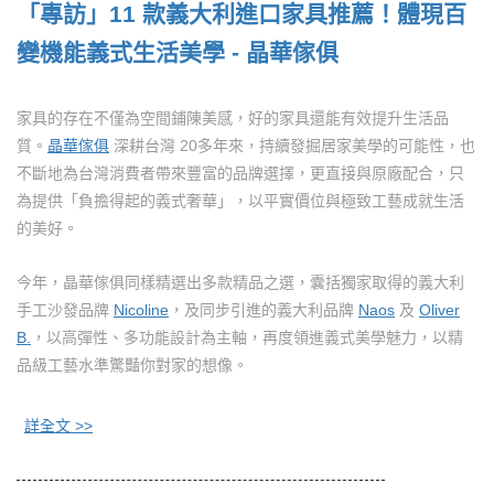
「專訪」11 款義大利進口家具推薦！體現百
變機能義式生活美學 - 晶華傢俱
家具的存在不僅為空間鋪陳美感，好的家具還能有效提升生活品
質。
晶華傢俱
深耕台灣 20多年來，持續發掘居家美學的可能性，也
不斷地為台灣消費者帶來豐富的品牌選擇，更直接與原廠配合，只
為提供「負擔得起的義式奢華」，以平實價位與極致工藝成就生活
的美好。
今年，晶華傢俱同樣精選出多款精品之選，囊括獨家取得的義大利
手工沙發品牌
Nicoline
，及同步引進的義大利品牌
Naos
及
Oliver
B.
，以高彈性、多功能設計為主軸，再度領進義式美學魅力，以精
品級工藝水準驚豔你對家的想像。
詳全文 >>