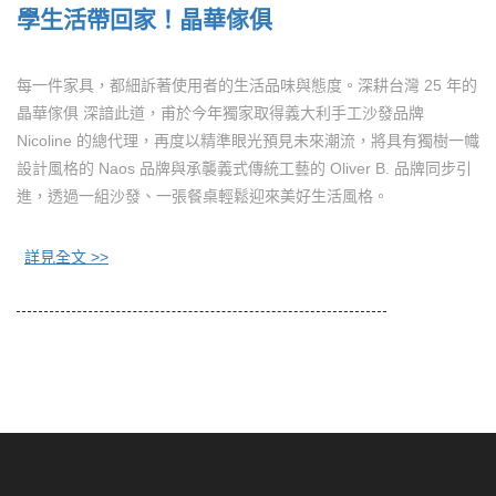
學生活帶回家！晶華傢俱
每一件家具，都細訴著使用者的生活品味與態度。深耕台灣 25 年的
晶華傢俱 深諳此道，甫於今年獨家取得義大利手工沙發品牌
Nicoline 的總代理，再度以精準眼光預見未來潮流，將具有獨樹一幟
設計風格的 Naos 品牌與承襲義式傳統工藝的 Oliver B. 品牌同步引
進，透過一組沙發、一張餐桌輕鬆迎來美好生活風格。
詳見全文 >>