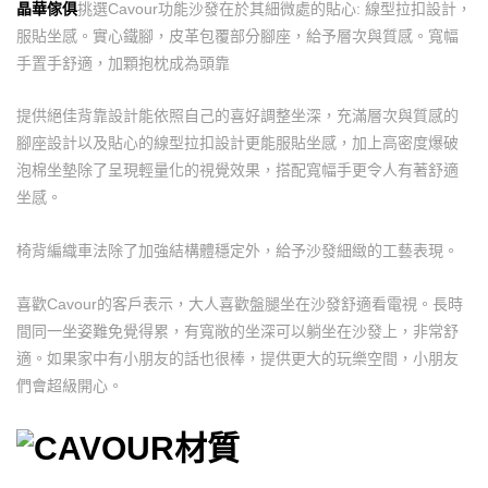
晶華傢俱
挑選Cavour功能沙發在於其細微處的貼心: 線型拉扣設計，
服貼坐感。實心鐵腳，皮革包覆部分腳座，給予層次與質感。寬幅
手置手舒適，加顆抱枕成為頭靠
提供絕佳背靠設計能依照自己的喜好調整坐深，充滿層次與質感的
腳座設計以及貼心的線型拉扣設計更能服貼坐感，加上高密度爆破
泡棉坐墊除了呈現輕量化的視覺效果，搭配寬幅手更令人有著舒適
坐感。
椅背編織車法除了加強結構體穩定外，給予沙發細緻的工藝表現。
喜歡Cavour的客戶表示，大人喜歡盤腿坐在沙發舒適看電視。長時
間同一坐姿難免覺得累，有寬敞的坐深可以躺坐在沙發上，非常舒
適。如果家中有小朋友的話也很棒，提供更大的玩樂空間，小朋友
們會超級開心。