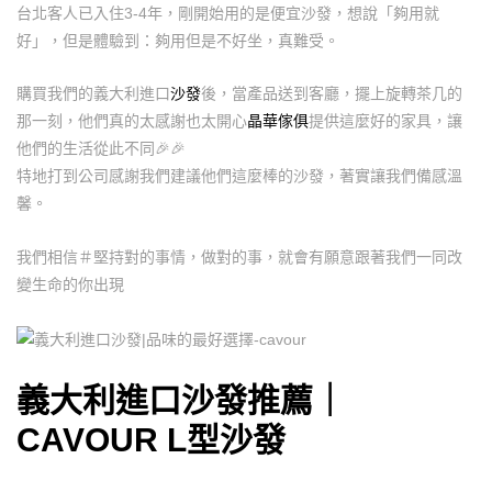
台北客人已入住3-4年，剛開始用的是便宜沙發，想說「夠用就
好」，但是體驗到：夠用但是不好坐，真難受。
購買我們的義大利進口
沙發
後，當產品送到客廳，擺上旋轉茶几的
那一刻，他們真的太感謝也太開心
晶華傢俱
提供這麼好的家具，讓
他們的生活從此不同
🎉
🎉
特地打到公司感謝我們建議他們這麼棒的沙發，著實讓我們備感溫
馨。
我們相信＃堅持對的事情，做對的事，就會有願意跟著我們一同改
變生命的你出現
義大利進口沙發推薦｜
CAVOUR L型沙發