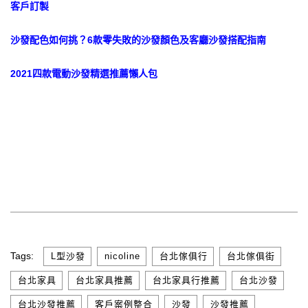
客戶訂製
沙發配色如何挑？6款零失敗的沙發顏色及客廳沙發搭
配指南
2021四款電動沙發精選推薦懶人包
Tags:
,
,
,
,
L型沙發
nicoline
台北傢俱行
台北傢俱街
,
,
,
,
台北家具
台北家具推薦
台北家具行推薦
台北沙發
,
,
,
,
台北沙發推薦
客戶案例整合
沙發
沙發推薦