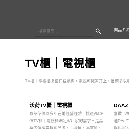
Search Button
Search
商品介
for:
TV櫃｜電視櫃
TV櫃｜電視櫃擺設在客廳裡，電視可擺置其上。目前多以
沃荷TV櫃｜電視櫃
DAA
晶華傢俱以多年在地經營經驗，挑選高CP
喜歡T
值TV櫃｜電視櫃滿足客戶家的需求。是晶
選DAa
華傢俱經典暢銷品牌。北歐風、高質感、
提供實木