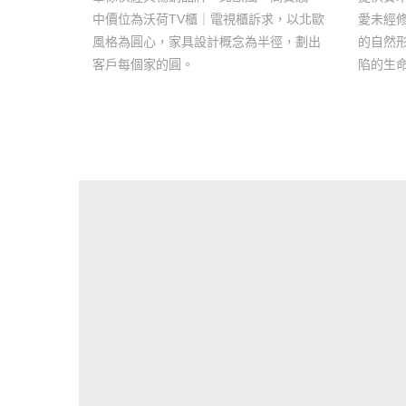
中價位為沃荷TV櫃｜電視櫃訴求，以北歐
愛未經
風格為圓心，家具設計概念為半徑，劃出
的自然
客戶每個家的圓。
陷的生