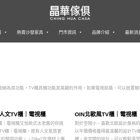
紹
熱賣沙發家具
門市資訊
品牌介紹
最新消
收納為其功能。TV櫃具備功能其美觀的作用，如果電視掛牆，可以放置
Z人文TV櫃｜電視櫃
OIN北歐風TV櫃｜電視櫃
V櫃｜電視櫃又怕款式太老舊的你挑
對於空間小，喜歡北歐設計風格
ZTV櫃｜電視櫃，既有人文氣質更
以平價價格獲得最溫馨的設計TV
的堅固功能。。DAaZ在選材上偏
櫃。省空間的設計，可以輕鬆享