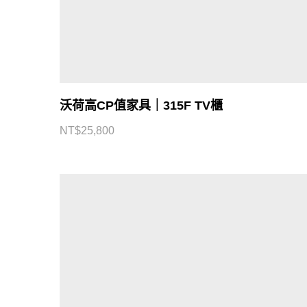
沃荷高CP值家具｜315F TV櫃
NT$
25,800