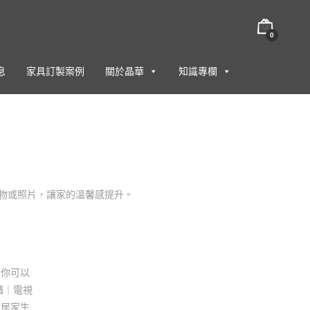
0
息
家具訂製案例
關於晶華
知識專欄
植物或照片，讓家的溫馨感提升。
的你可以
櫃｜電視
受居家生