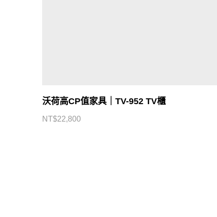
沃荷高CP值家具｜TV-952 TV櫃
CONTACT US
NT$
22,800
北部展館
中部展館
南部展館
東部展館
客服專線：
0800-334-455
聯絡客服