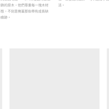
修飾的原木，他們尊重每一塊木材
活。
形態，不刻意掩蓋那些帶有成長缺
命痕跡。