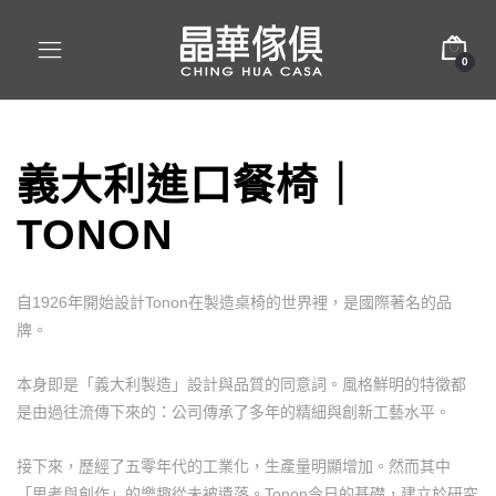
0
義大利進口餐椅｜
TONON
自1926年開始設計Tonon在製造桌椅的世界裡，是國際著名的品
牌。
本身即是「義大利製造」設計與品質的同意詞。風格鮮明的特徵都
是由過往流傳下來的：公司傳承了多年的精細與創新工藝水平。
接下來，歷經了五零年代的工業化，生產量明顯增加。然而其中
「思考與創作」的樂趣從未被遺落。Tonon今日的基礎，建立於研究