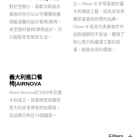
立。Oliver B.非常紮根於義
對於空間小，喜歡北歐設計
大利傳統工藝，成為全世界
風格的你可以以平價價格獲
備受喜愛和欣賞的品牌。
得最溫馨的設計餐椅|單椅。
Oliver B.家具代表著每件作
省空間的餐椅|單椅設計，可
品對細節的不妥協，體現了
以輕鬆享受居家生活。
耐心努力和嚴謹工藝的故
事，創造永恆的價值。
義大利進口餐
椅|AIRNOVA
Naos Airnova於1989年在義
大利成立。其餐椅使用優質
意大利皮革帶來附加價值。
該品牌分佈在74個國家。
Filters