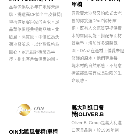
單椅
晶華傢俱以多年在地經營經
喜歡實木沙發又怕款式太老
驗，挑選高CP值全牛皮餐椅|
舊的你挑選DAaZ餐椅|單
單椅滿足客戶家的需求。是
椅，既有人文氣質更提供實
晶華傢俱經典暢銷品牌。北
木的堅固功能。搭配布面材
歐風、高質感、中價位為沃
質坐墊，增加許多溫馨氛
荷沙發訴求，以北歐風格為
圍。DAaZ在選材上偏愛未經
圓心，家具設計概念為半
修飾的原木，他們尊重每一
徑，劃出客戶每個家的圓。
塊木材的自然形態，不刻意
掩蓋那些帶有成長缺陷的生
命痕跡。
義大利進口餐
椅|OLIVER.B
Oliver B. Group是義大利進
口家具品牌，於1999年創
OIN北歐風餐椅|單椅