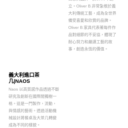
立。Oliver B.非常紮根於義
大利傳統工藝，成為全世界
備受喜愛和欣賞的品牌。
Oliver B.家具代表著每件作
品對細節的不妥協，體現了
耐心努力和嚴謹工藝的故
事，創造永恆的價值。
義大利進口茶
几|NAOS
Naos 以高質感作品透過不斷
研究及創新在國際間獨樹一
格。這是一門製作，流動，
與情感的藝術。透過活動機
械設計將餐桌及大茶几轉變
成為不同的樣貌。