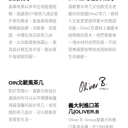
晶華傢俱以多年在地經營經
喜歡實木茶几又怕款式太老
驗，挑選高CP值茶几滿足客
舊的你挑選DAaZ茶几，既有
戶家的需求。是晶華傢俱經
人文氣質更提供實木的堅固
典暢銷品牌。北歐風、高質
功能。DAaZ在選材上偏愛未
感、中價位為沃荷茶几訴
經修飾的原木，他們尊重每
求，以北歐風格為圓心，家
一塊木材的自然形態，不刻
具設計概念為半徑，劃出客
意掩蓋那些帶有成長缺陷的
戶每個家的圓。
生命痕跡。
OIN北歐風茶几
對於空間小，喜歡北歐設計
風格的你可以以平價價格獲
得最溫馨的設計茶几。省空
義大利進口茶
几|OLIVER.B
間的茶几設計，可以輕鬆享
受居家生活。
Oliver B. Group是義大利進
口家具品牌，於1999年創