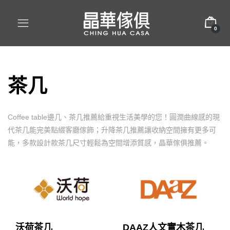
0
茶几
Coffee table邊几、茶几推薦給重視生活美學的您！圓潤曲線感的現
代茶几能完美點綴客廳傢飾；升降茶几推薦讓收納空間擁有更多可
能，多款設計款茶几尺寸輕鬆為空間增添質感，晶華傢俱推薦。
沃荷茶几
DAAZ人文實木茶几