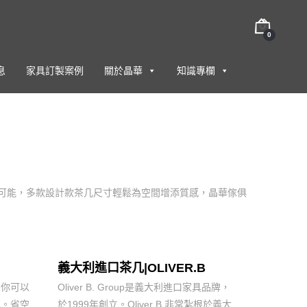
0
息
家具訂製案例
關於晶華
知識專欄
更多可能，多款設計款茶几尺寸輕鬆為空間增添質感，晶華傢俱
義大利進口茶几|OLIVER.B
的你可以
Oliver B. Group是義大利進口家具品牌，
几。省空
於1999年創立。Oliver B.非常紮根於義大