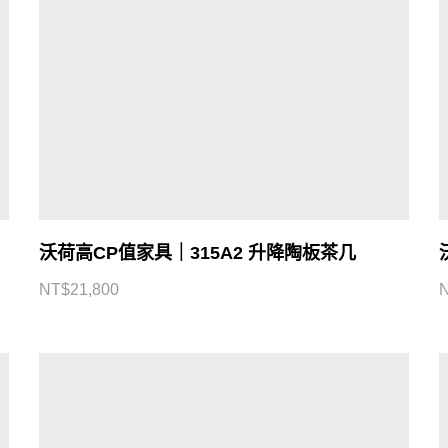
沃荷高CP值家具｜315A2 升降陶板茶几
NT$
21,800