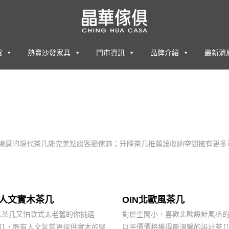
紹
熱賣沙發家具
門市資訊
品牌介紹
最新消
您！圓潤曲線感的現代茶几能完美點綴客廳傢飾；升降茶几推薦讓收納空間擁有
Z人文實木茶几
OIN北歐風茶几
木茶几又怕款式太老舊的你挑選
對於空間小，喜歡北歐設計風格
茶几，既有人文氣質更提供實木的堅
以平價價格獲得最溫馨的設計茶