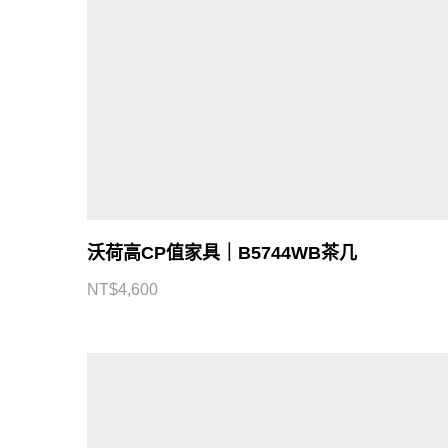
沃荷高CP值家具｜B5744WB茶几
NT$
4,600