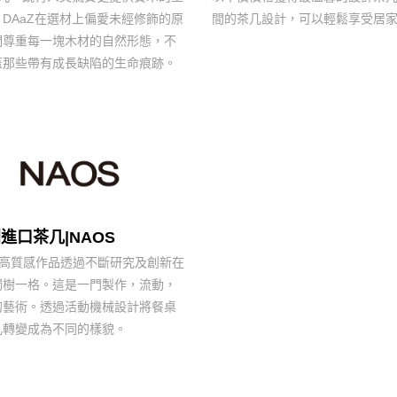
DAaZ在選材上偏愛未經修飾的原
間的茶几設計，可以輕鬆享受居
們尊重每一塊木材的自然形態，不
蓋那些帶有成長缺陷的生命痕跡。
進口茶几|NAOS
 以高質感作品透過不斷研究及創新在
獨樹一格。這是一門製作，流動，
的藝術。透過活動機械設計將餐桌
几轉變成為不同的樣貌。