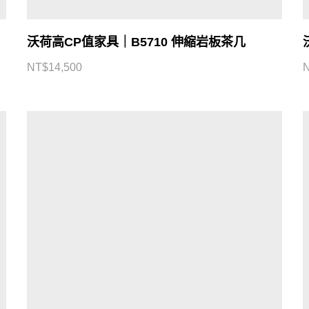
沃荷高CP值家具｜B5710 伸縮岩板茶几
NT$
14,500