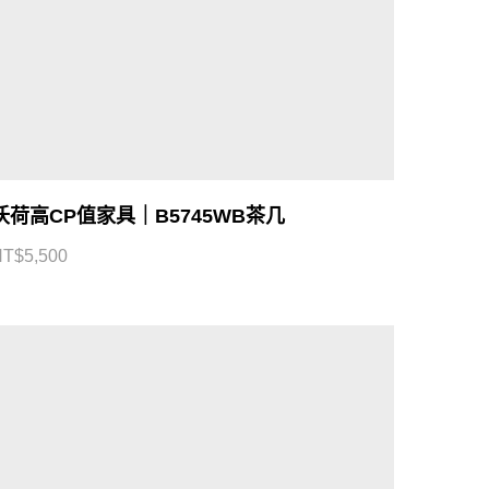
沃荷高CP值家具｜B5745WB茶几
NT$
5,500