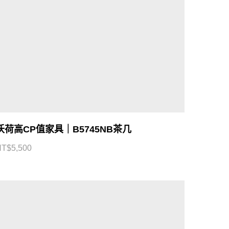
沃荷高CP值家具｜B5745NB茶几
NT$
5,500