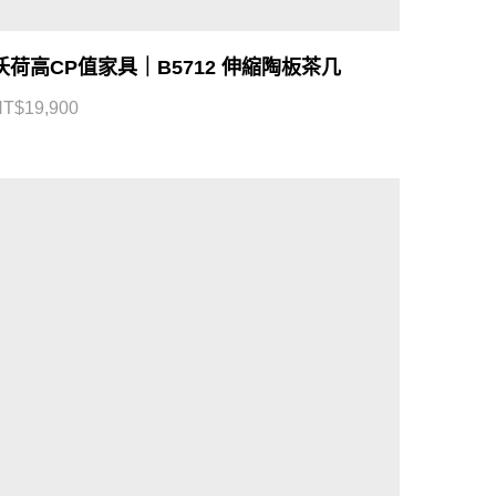
沃荷高CP值家具｜B5712 伸縮陶板茶几
NT$
19,900