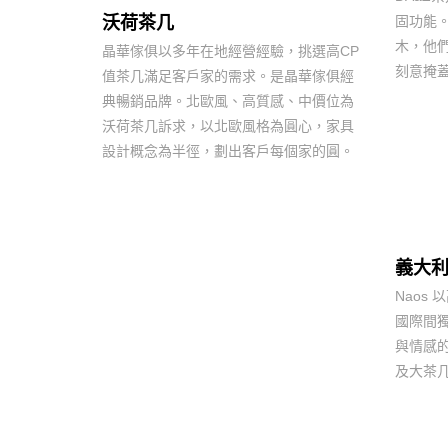
固功能。
沃荷茶几
木，他
晶華傢俱以多年在地經營經驗，挑選高CP
刻意掩
值茶几滿足客戶家的需求。是晶華傢俱經
典暢銷品牌。北歐風、高質感、中價位為
沃荷茶几訴求，以北歐風格為圓心，家具
設計概念為半徑，劃出客戶每個家的圓。
義大利
Naos
國際間
與情感
及大茶