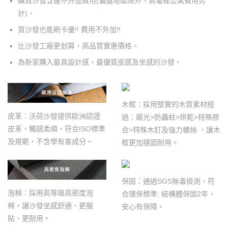
購買沙發含運不外加費用
(
偏遠地區除外，無電梯公寓費用另
計
)
，
買沙發也能刷卡優!! 費用不外加!!
比沙發工廠更划算，高品質實惠價格。
為新家購入最具設計感，最優質皮感及坐感的沙發。
木框：採用堅實的木質素材經
皮革：沃荷沙發提供歐洲認證
過：磨光>防蟲蛀>烘乾>特殊膠
皮革，觸感柔順，符合ISO標準
合>特殊木釘及強力螺絲 ，讓木
及規範，不含學有害成分。
框更加穩固耐用。
保固：通過SGS無毒檢測，符
泡棉：採用高等級高密度泡
合環保標準; 結構體保固2年，
棉，讓沙發坐感舒適、更服
安心有保障。
貼、更耐用。