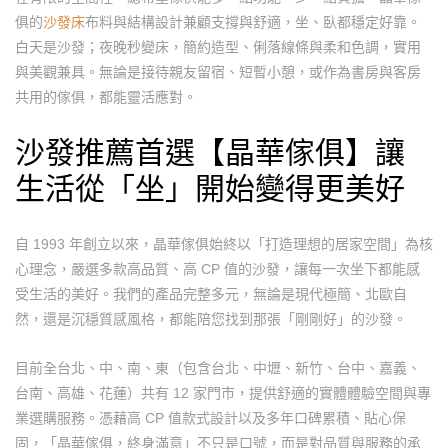
俱的
沙發床
布料與結構設計兼顧支撐與舒適，坐、臥都穩定好靠。
白天是沙發；夜晚秒變床，簡約造型、俐落線條與柔和色調，實用
與美觀兼具。無論是接待親友留宿、短暫小憩，或作為書房與客房
共用的傢俱，都能靈活應對。
沙發
推薦首選【
晶華傢俱
】讓
生活從「坐」開始變得更美好
自 1993 年創立以來，晶華傢俱始終以「打造理想的居家空間」為核
心理念，嚴選多款高品質、高 CP 值的沙發，讓每一次坐下都能感
受生活的美好。我們的產品完整多元，無論是現代極簡、北歐自
然，還是沉穩質感風格，都能陪您找到那張「剛剛好」的沙發。
目前全台北、中、南、東（包含台北、中壢、新竹、台中、嘉義、
台南、高雄、花蓮）共有 12 家門市，提供舒適的實體體驗空間與專
業選購服務。憑藉高 CP 值款式設計以及多年口碑累積、貼心保
固，「晶華傢俱，終身滿意」不只是口號，而是對品質與服務的承