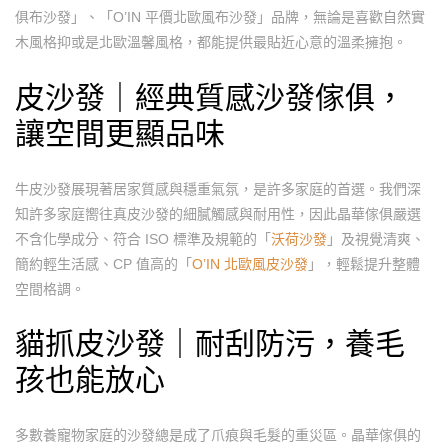
俱布沙發」、「O’IN 平價北歐風布沙發」品牌，無論是喜歡自然實
木風格抑或是北歐溫馨風格，都能提供最貼近心意的溫柔擁抱。
皮沙發
｜經典質感
沙發傢俱
，
讓空間更顯品味
牛皮沙發
展現著居家質感與穩重氣氛，是許多家庭的首選。我們深
知許多家庭嚮往真皮沙發的細膩觸感與耐用性，因此晶華傢俱嚴選
不含化學成分、符合 ISO 標準及規範的「
沃荷沙發
」及視覺清爽、
簡約輕生活感、CP 值高的「
O’IN 北歐風皮沙發
」，輕鬆提升整體
空間格調。
貓抓皮沙發
｜耐刮防污，養毛
孩也能放心
多數養寵物家庭的沙發總是成了爪痕與毛髮的重災區。晶華傢俱的