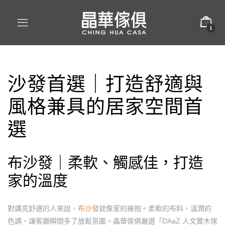
1
沙發
首選｜打造舒適與
風格兼具的居家空間首
選
布沙發
｜柔軟、觸感佳，打造
家的溫度
對講究舒適的人來說，
布沙發
就像家的擁抱。柔軟的布料、溫潤的
色調，讓客廳瞬間多了放鬆氛圍。晶華傢俱嚴選「DAaZ 人文實木傢