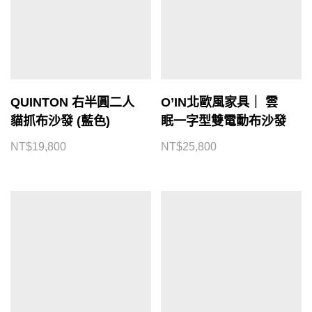
QUINTON 右半圓二人
O’IN北歐風家具｜ 雲
貓抓布沙發 (藍色)
眠一字型雙電動布沙發
NT$
19,800
NT$
25,800