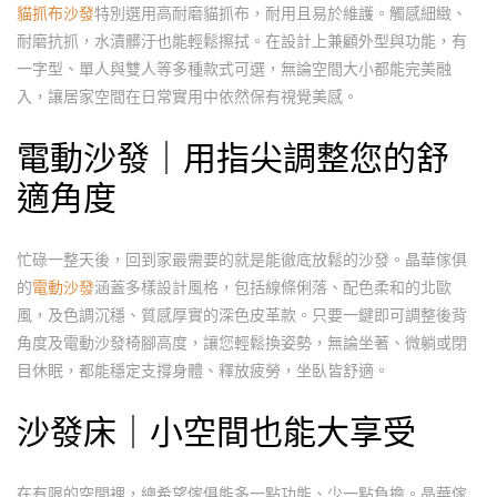
貓抓布沙發
特別選用高耐磨貓抓布，耐用且易於維護。觸感細緻、
耐磨抗抓，水漬髒汙也能輕鬆擦拭。在設計上兼顧外型與功能，有
一字型、單人與雙人等多種款式可選，無論空間大小都能完美融
入，讓居家空間在日常實用中依然保有視覺美感。
電動沙發
｜用指尖調整您的舒
適角度
忙碌一整天後，回到家最需要的就是能徹底放鬆的沙發。晶華傢俱
的
電動沙發
涵蓋多樣設計風格，包括線條俐落、配色柔和的北歐
風，及色調沉穩、質感厚實的深色皮革款。只要一鍵即可調整後背
角度及電動沙發椅腳高度，讓您輕鬆換姿勢，無論坐著、微躺或閉
目休眠，都能穩定支撐身體、釋放疲勞，坐臥皆舒適。
沙發床
｜小空間也能大享受
在有限的空間裡，總希望傢俱能多一點功能、少一點負擔。晶華傢