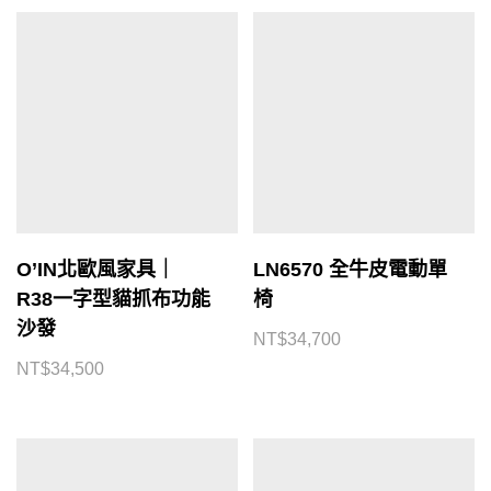
O’IN北歐風家具｜
LN6570 全牛皮電動單
R38一字型貓抓布功能
椅
沙發
NT$
34,700
NT$
34,500