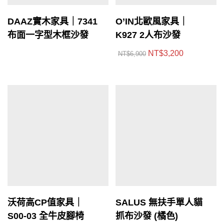
DAAZ實木家具｜7341
O’IN北歐風家具｜
布面一字型木框沙發
K927 2人布沙發
NT$
3,200
NT$
6,900
沃荷高CP值家具｜
SALUS 無扶手單人貓
S00-03 全牛皮腳椅
抓布沙發 (橘色)